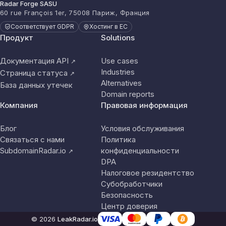
Radar Forge SASU
60 rue François 1er, 75008 Париж, Франция
Соответствует GDPR
Хостинг в ЕС
Продукт
Solutions
Документация API
Use cases
↗
Industries
Страница статуса
↗
Alternatives
База данных утечек
Domain reports
Компания
Правовая информация
Блог
Условия обслуживания
Связаться с нами
Политика
SubdomainRadar.io
конфиденциальности
↗
DPA
Налоговое резидентство
Субобработчики
Безопасность
Центр доверия
© 2026
LeakRadar.io