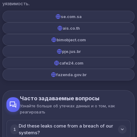
уязвимость.
se.com.sa
ais.co.th
bimobject.com
pje.jus.br
cafe24.com
fazenda.gov.br
Часто задаваемые вопросы
Узнайте больше об утечках данных и о том, как
реагировать
Did these leaks come from a breach of our
1
systems?