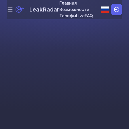
Главная
LeakRadar
Возможности
Menu
Skip to content
Тарифы
Live
FAQ