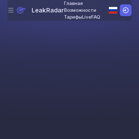
Главная
LeakRadar
Возможности
Menu
Skip to content
Тарифы
Live
FAQ