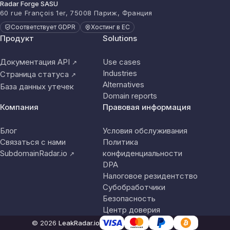
Radar Forge SASU
60 rue François 1er, 75008 Париж, Франция
Соответствует GDPR
Хостинг в ЕС
Продукт
Solutions
Документация API
Use cases
↗
Industries
Страница статуса
↗
Alternatives
База данных утечек
Domain reports
Компания
Правовая информация
Блог
Условия обслуживания
Связаться с нами
Политика
SubdomainRadar.io
конфиденциальности
↗
DPA
Налоговое резидентство
Субобработчики
Безопасность
Центр доверия
© 2026
LeakRadar.io