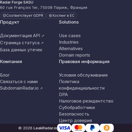
Radar Forge SASU
60 rue François 1er, 75008 Париж, Франция
Соответствует GDPR
Хостинг в ЕС
Продукт
Solutions
Документация API
Use cases
↗
Industries
Страница статуса
↗
Alternatives
База данных утечек
Domain reports
Компания
Правовая информация
Блог
Условия обслуживания
Связаться с нами
Политика
SubdomainRadar.io
конфиденциальности
↗
DPA
Налоговое резидентство
Субобработчики
Безопасность
Центр доверия
© 2026
LeakRadar.io