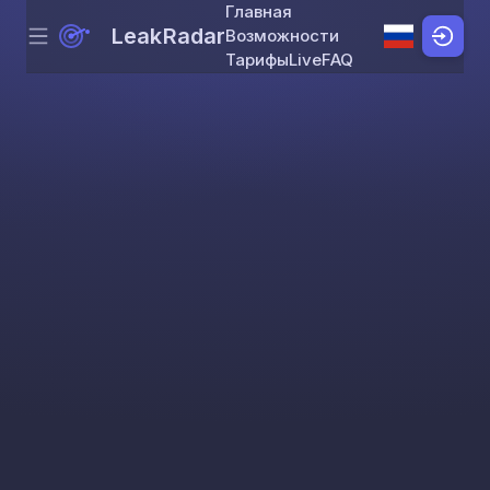
Главная
LeakRadar
Возможности
Menu
Skip to content
Тарифы
Live
FAQ