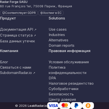
Radar Forge SASU
60 rue François 1er, 75008 Париж, Франция
Соответствует GDPR
Хостинг в ЕС
Продукт
Solutions
Документация API
Use cases
↗
Industries
Страница статуса
↗
Alternatives
База данных утечек
Domain reports
Компания
Правовая информация
Блог
Условия обслуживания
Связаться с нами
Политика
SubdomainRadar.io
конфиденциальности
↗
DPA
Налоговое резидентство
Субобработчики
Безопасность
Центр доверия
© 2026
LeakRadar.io