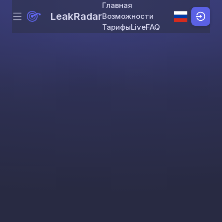
Главная
LeakRadar
Возможности
Menu
Skip to content
Тарифы
Live
FAQ