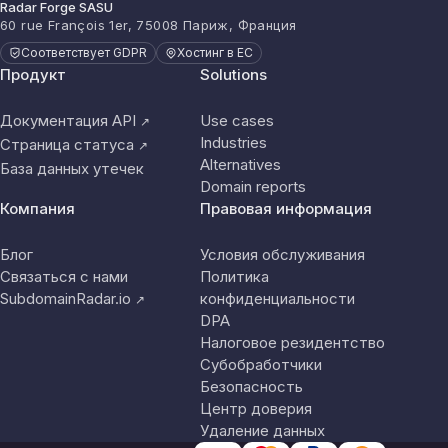
Radar Forge SASU
60 rue François 1er, 75008 Париж, Франция
Соответствует GDPR
Хостинг в ЕС
Продукт
Solutions
Документация API
Use cases
↗
Industries
Страница статуса
↗
Alternatives
База данных утечек
Domain reports
Компания
Правовая информация
Блог
Условия обслуживания
Связаться с нами
Политика
SubdomainRadar.io
конфиденциальности
↗
DPA
Налоговое резидентство
Субобработчики
Безопасность
Центр доверия
Удаление данных