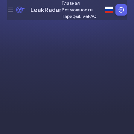
Главная
LeakRadar
Возможности
Menu
Skip to content
Тарифы
Live
FAQ