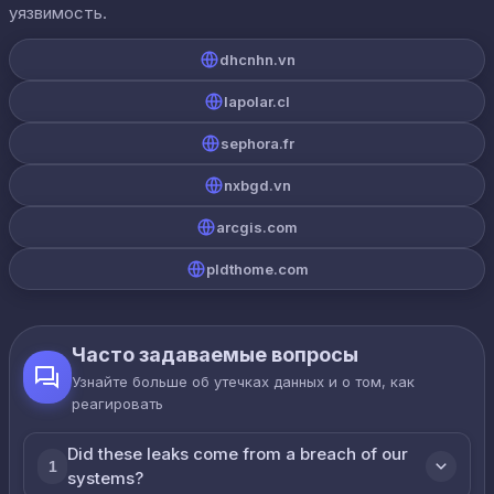
уязвимость.
dhcnhn.vn
lapolar.cl
sephora.fr
nxbgd.vn
arcgis.com
pldthome.com
Часто задаваемые вопросы
Узнайте больше об утечках данных и о том, как
реагировать
Did these leaks come from a breach of our
1
systems?