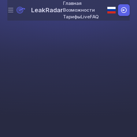
Главная
LeakRadar
Возможности
Menu
Skip to content
Тарифы
Live
FAQ