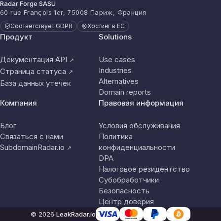
Radar Forge SASU
60 rue François 1er, 75008 Париж, Франция
Соответствует GDPR
Хостинг в ЕС
Продукт
Solutions
Документация API
Use cases
↗
Industries
Страница статуса
↗
Alternatives
База данных утечек
Domain reports
Компания
Правовая информация
Блог
Условия обслуживания
Связаться с нами
Политика
SubdomainRadar.io
конфиденциальности
↗
DPA
Налоговое резидентство
Субобработчики
Безопасность
Центр доверия
© 2026
LeakRadar.io