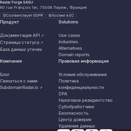
Radar Forge SASU
60 rue François 1er, 75008 Париж, Франция
Соответствует GDPR
Хостинг в ЕС
Продукт
Solutions
Документация API
Use cases
↗
Industries
Страница статуса
↗
Alternatives
База данных утечек
Domain reports
Компания
Правовая информация
Блог
Условия обслуживания
Связаться с нами
Политика
SubdomainRadar.io
конфиденциальности
↗
DPA
Налоговое резидентство
Субобработчики
Безопасность
Центр доверия
Удаление данных