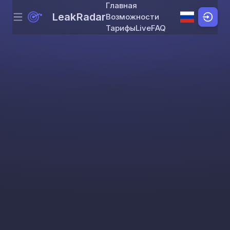
Главная
LeakRadar
Возможности
Menu
Skip to content
Тарифы
Live
FAQ