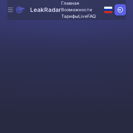
Главная
LeakRadar
Возможности
Menu
Skip to content
Тарифы
Live
FAQ