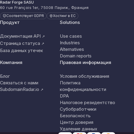
Radar Forge SASU
60 rue François 1er, 75008 Париж, Франция
Соответствует GDPR
Хостинг в ЕС
Продукт
Solutions
Документация API
Use cases
↗
Industries
Страница статуса
↗
Alternatives
База данных утечек
Domain reports
Компания
Правовая информация
Блог
Условия обслуживания
Связаться с нами
Политика
SubdomainRadar.io
конфиденциальности
↗
DPA
Налоговое резидентство
Субобработчики
Безопасность
Центр доверия
Удаление данных