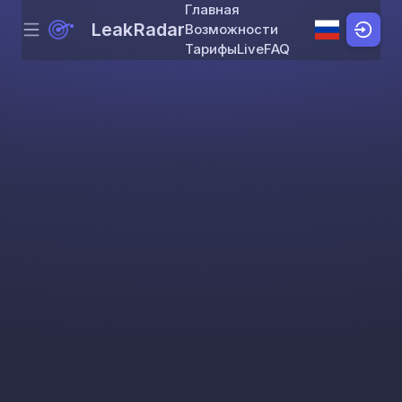
Главная
LeakRadar
Возможности
Menu
Skip to content
Тарифы
Live
FAQ