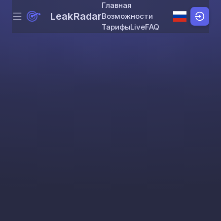
Главная
LeakRadar
Возможности
Menu
Skip to content
Тарифы
Live
FAQ