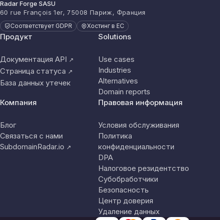
Radar Forge SASU
60 rue François 1er, 75008 Париж, Франция
Соответствует GDPR
Хостинг в ЕС
Продукт
Solutions
Документация API
Use cases
↗
Industries
Страница статуса
↗
Alternatives
База данных утечек
Domain reports
Компания
Правовая информация
Блог
Условия обслуживания
Связаться с нами
Политика
SubdomainRadar.io
конфиденциальности
↗
DPA
Налоговое резидентство
Субобработчики
Безопасность
Центр доверия
Удаление данных