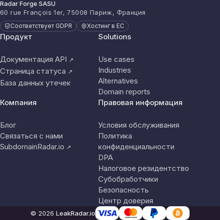
Radar Forge SASU
60 rue François 1er, 75008 Париж, Франция
Соответствует GDPR
Хостинг в ЕС
Продукт
Solutions
Документация API
Use cases
↗
Industries
Страница статуса
↗
Alternatives
База данных утечек
Domain reports
Компания
Правовая информация
Блог
Условия обслуживания
Связаться с нами
Политика
SubdomainRadar.io
конфиденциальности
↗
DPA
Налоговое резидентство
Субобработчики
Безопасность
Центр доверия
© 2026
LeakRadar.io