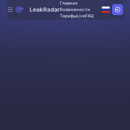
Главная
LeakRadar
Возможности
Menu
Skip to content
Тарифы
Live
FAQ