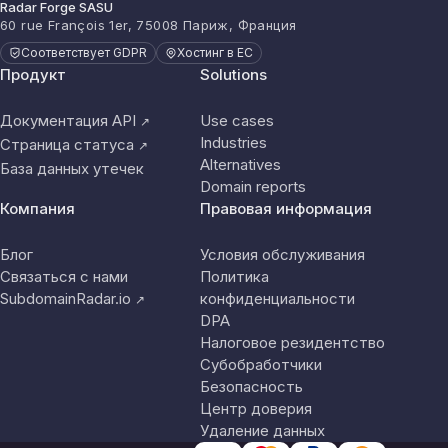
Radar Forge SASU
60 rue François 1er, 75008 Париж, Франция
Соответствует GDPR
Хостинг в ЕС
Продукт
Solutions
Документация API
Use cases
↗
Industries
Страница статуса
↗
Alternatives
База данных утечек
Domain reports
Компания
Правовая информация
Блог
Условия обслуживания
Связаться с нами
Политика
SubdomainRadar.io
конфиденциальности
↗
DPA
Налоговое резидентство
Субобработчики
Безопасность
Центр доверия
Удаление данных