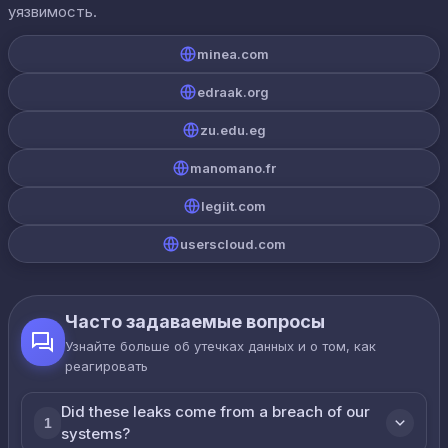
уязвимость.
minea.com
edraak.org
zu.edu.eg
manomano.fr
legiit.com
userscloud.com
Часто задаваемые вопросы
Узнайте больше об утечках данных и о том, как
реагировать
Did these leaks come from a breach of our
1
systems?