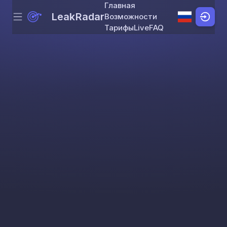
Главная
LeakRadar
Возможности
Menu
Skip to content
Тарифы
Live
FAQ