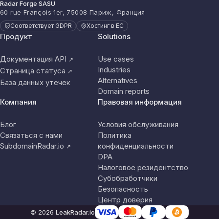
Radar Forge SASU
60 rue François 1er, 75008 Париж, Франция
Соответствует GDPR
Хостинг в ЕС
Продукт
Solutions
Документация API
Use cases
↗
Industries
Страница статуса
↗
Alternatives
База данных утечек
Domain reports
Компания
Правовая информация
Блог
Условия обслуживания
Связаться с нами
Политика
SubdomainRadar.io
конфиденциальности
↗
DPA
Налоговое резидентство
Субобработчики
Безопасность
Центр доверия
© 2026
LeakRadar.io