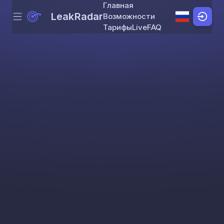
Главная
LeakRadar
Возможности
Menu
Skip to content
Тарифы
Live
FAQ