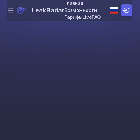
Главная
LeakRadar
Возможности
Menu
Skip to content
Тарифы
Live
FAQ