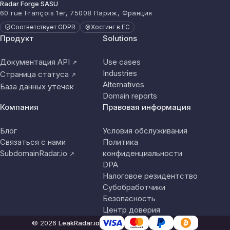
Radar Forge SASU
60 rue François 1er, 75008 Париж, Франция
Соответствует GDPR
Хостинг в ЕС
Продукт
Solutions
Документация API
Use cases
↗
Industries
Страница статуса
↗
Alternatives
База данных утечек
Domain reports
Компания
Правовая информация
Блог
Условия обслуживания
Связаться с нами
Политика
SubdomainRadar.io
конфиденциальности
↗
DPA
Налоговое резидентство
Субобработчики
Безопасность
Центр доверия
© 2026
LeakRadar.io