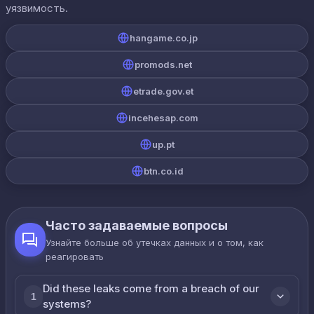
уязвимость.
hangame.co.jp
promods.net
etrade.gov.et
incehesap.com
up.pt
btn.co.id
Часто задаваемые вопросы
Узнайте больше об утечках данных и о том, как
реагировать
Did these leaks come from a breach of our
1
systems?