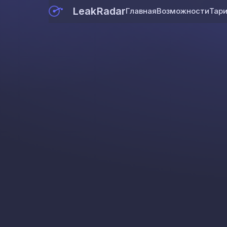
LeakRadar
Главная
Возможности
Тар