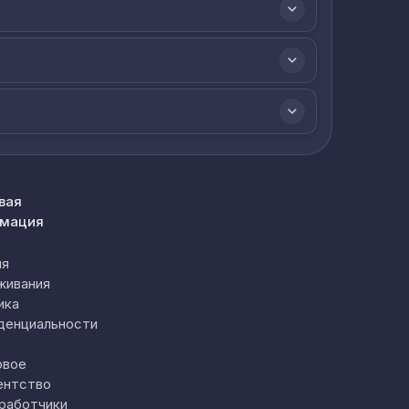
вая
мация
ия
живания
ика
денциальности
овое
ентство
работчики