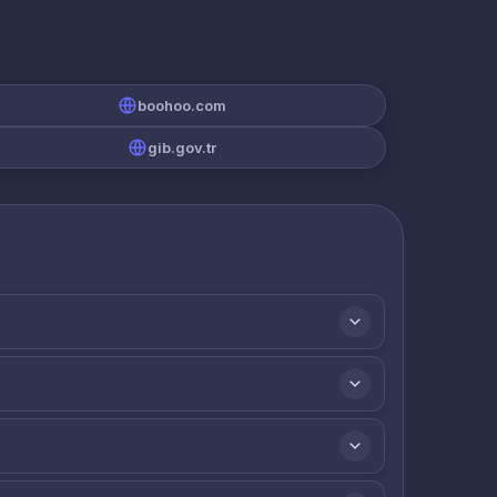
boohoo.com
gib.gov.tr