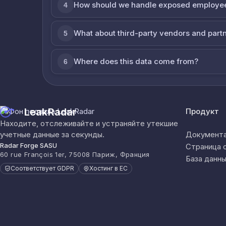
How should we handle exposed employe
4
What about third-party vendors and part
5
Where does this data come from?
6
LeakRadar
Продукт
Находите, отслеживайте и устраняйте утекшие
учетные данные за секунды.
Документа
Radar Forge SASU
Страница 
60 rue François 1er, 75008 Париж, Франция
База данны
Соответствует GDPR
Хостинг в ЕС