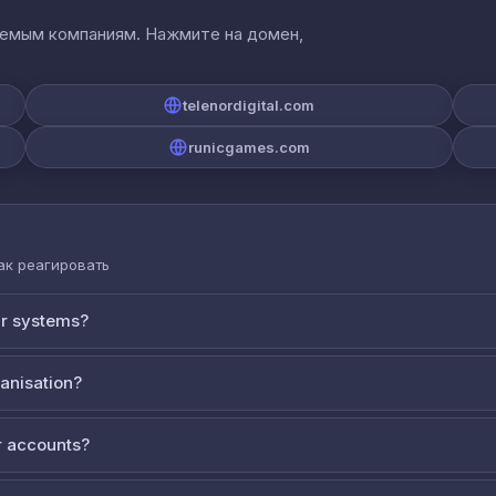
аемым компаниям. Нажмите на домен,
telenordigital.com
runicgames.com
как реагировать
ur systems?
ganisation?
 accounts?