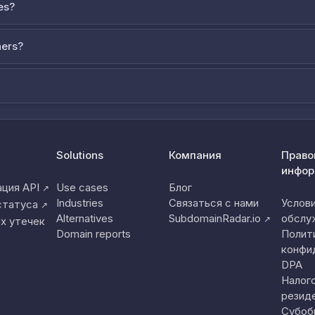
es?
ners?
Solutions
Компания
Право
инфор
ция API
Use cases
Блог
↗
Industries
Связаться с нами
Услов
статуса
↗
Alternatives
SubdomainRadar.io
обслу
↗
х утечек
Domain reports
Полит
конфи
DPA
Налог
резид
Субоб