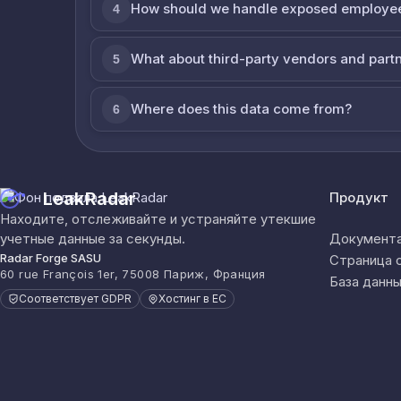
How should we handle exposed employe
4
What about third-party vendors and part
5
Where does this data come from?
6
LeakRadar
Продукт
Находите, отслеживайте и устраняйте утекшие
учетные данные за секунды.
Документа
Radar Forge SASU
Страница 
60 rue François 1er, 75008 Париж, Франция
База данны
Соответствует GDPR
Хостинг в ЕС