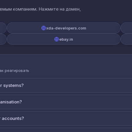
аемым компаниям. Нажмите на домен,
xda-developers.com
ebay.in
как реагировать
ur systems?
ganisation?
 accounts?