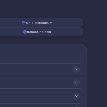
tunisietelecom.tn
richcasino.com