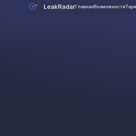
LeakRadar
Главная
Возможности
Тар