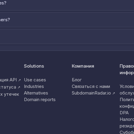
es?
ners?
Solutions
Компания
Право
инфор
ция API
Use cases
Блог
↗
Industries
Связаться с нами
Услов
статуса
↗
Alternatives
SubdomainRadar.io
обслу
↗
х утечек
Domain reports
Полит
конфи
DPA
Налог
резид
Субоб