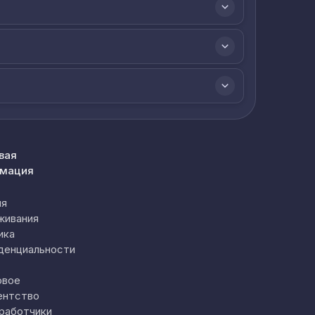
вая
мация
ия
живания
ика
денциальности
овое
ентство
работчики