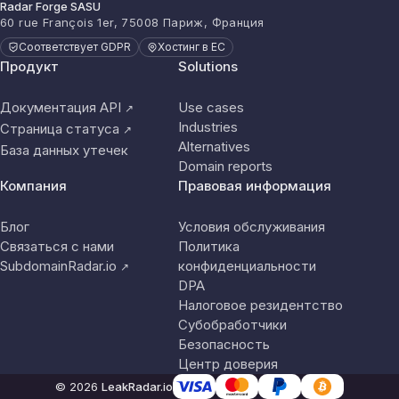
Radar Forge SASU
60 rue François 1er, 75008 Париж, Франция
Соответствует GDPR
Хостинг в ЕС
Продукт
Solutions
Документация API
Use cases
↗
Industries
Страница статуса
↗
Alternatives
База данных утечек
Domain reports
Компания
Правовая информация
Блог
Условия обслуживания
Связаться с нами
Политика
SubdomainRadar.io
конфиденциальности
↗
DPA
Налоговое резидентство
Субобработчики
Безопасность
Центр доверия
© 2026
LeakRadar.io