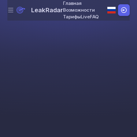
Главная
LeakRadar
Возможности
Menu
Skip to content
Тарифы
Live
FAQ