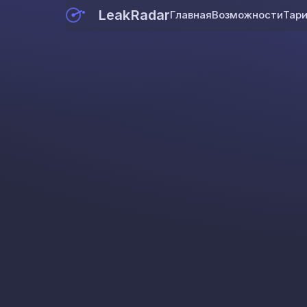
LeakRadar
Главная
Возможности
Тар