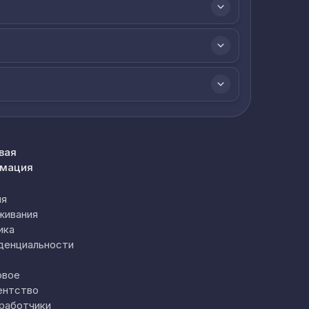
вая
мация
ия
живания
ика
денциальности
овое
ентство
работчики