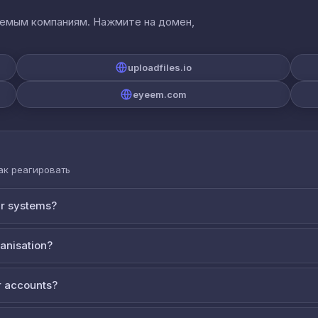
аемым компаниям. Нажмите на домен,
uploadfiles.io
eyeem.com
как реагировать
ur systems?
ganisation?
 accounts?