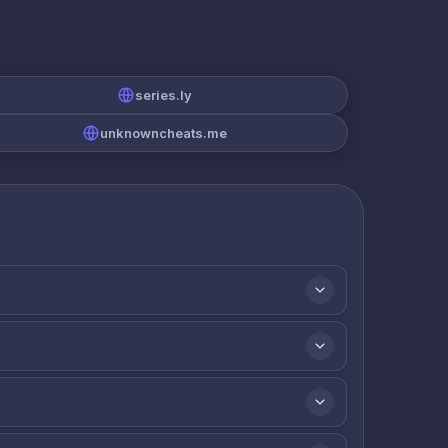
series.ly
unknowncheats.me