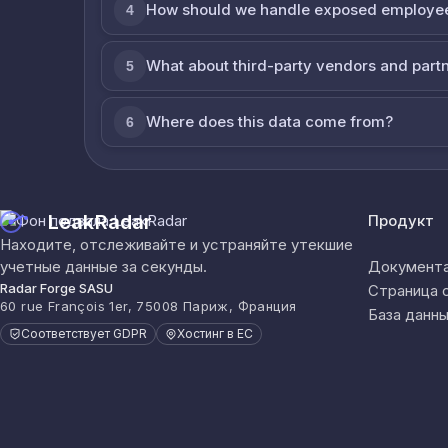
How should we handle exposed employe
4
What about third-party vendors and part
5
Where does this data come from?
6
LeakRadar
Продукт
Находите, отслеживайте и устраняйте утекшие
учетные данные за секунды.
Документа
Radar Forge SASU
Страница 
60 rue François 1er, 75008 Париж, Франция
База данны
Соответствует GDPR
Хостинг в ЕС