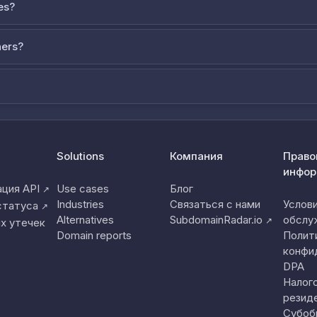
es?
ners?
Solutions
Компания
Право
инфор
ция API
Use cases
Блог
↗
Industries
Связаться с нами
Услов
статуса
↗
Alternatives
SubdomainRadar.io
обслу
↗
х утечек
Domain reports
Полит
конфи
DPA
Налог
резид
Субоб