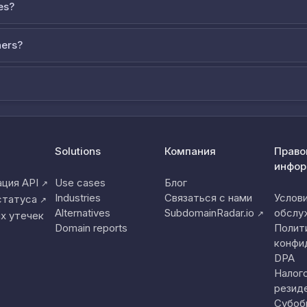
es?
ners?
Solutions
Компания
Право
инфор
ция API
Use cases
Блог
↗
Industries
Связаться с нами
Услов
статуса
↗
Alternatives
SubdomainRadar.io
обслу
↗
х утечек
Domain reports
Полит
конфи
DPA
Налог
резид
Субоб