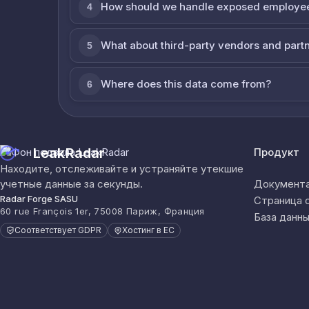
How should we handle exposed employe
4
What about third-party vendors and part
5
Where does this data come from?
6
LeakRadar
Продукт
Находите, отслеживайте и устраняйте утекшие
учетные данные за секунды.
Документа
Radar Forge SASU
Страница 
60 rue François 1er, 75008 Париж, Франция
База данны
Соответствует GDPR
Хостинг в ЕС