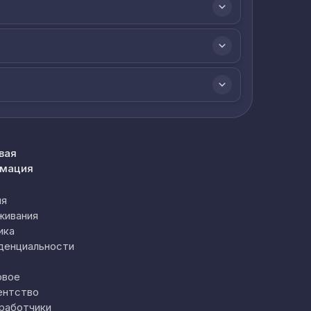
вая
мация
ия
живания
ика
денциальности
овое
ентство
работчики