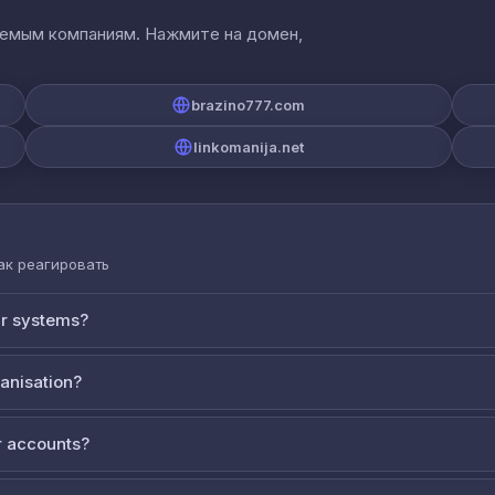
аемым компаниям. Нажмите на домен,
brazino777.com
linkomanija.net
как реагировать
ur systems?
ganisation?
 accounts?