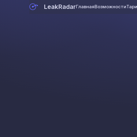
LeakRadar
Главная
Возможности
Тар