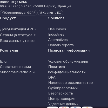
Radar Forge SASU
60 rue François 1er, 75008 Париж, Франция
Соответствует GDPR
Хостинг в ЕС
Продукт
Solutions
Документация API
Use cases
↗
Industries
Страница статуса
↗
Alternatives
База данных утечек
Domain reports
Компания
Правовая информация
Блог
Условия обслуживания
Связаться с нами
Политика
SubdomainRadar.io
конфиденциальности
↗
DPA
Налоговое резидентство
Субобработчики
Безопасность
Центр доверия
Удаление данных