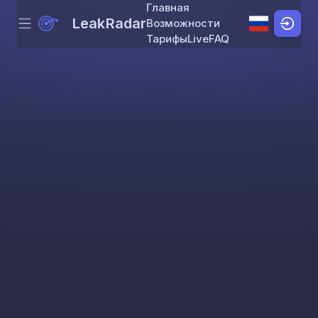
Главная
LeakRadar
Возможности
Menu
Skip to content
Тарифы
Live
FAQ