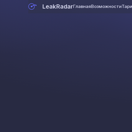
LeakRadar
Главная
Возможности
Тар