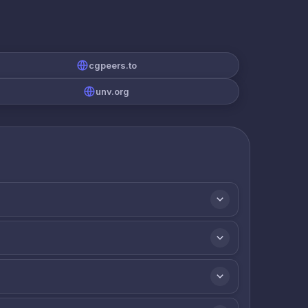
cgpeers.to
unv.org