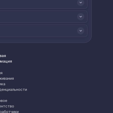
вая
мация
ия
живания
ика
денциальности
овое
ентство
работчики