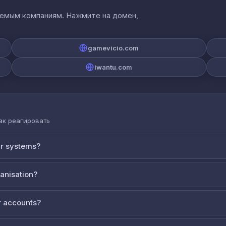
аемым компаниям. Нажмите на домен,
gamevicio.com
iwantu.com
как реагировать
ur systems?
ganisation?
 accounts?