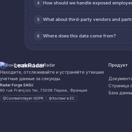
How should we handle exposed employe
4
What about third-party vendors and part
5
Where does this data come from?
6
LeakRadar
Продукт
Находите, отслеживайте и устраняйте утекшие
учетные данные за секунды.
Документа
Radar Forge SASU
Страница 
60 rue François 1er, 75008 Париж, Франция
База данны
Соответствует GDPR
Хостинг в ЕС