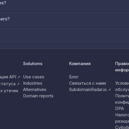
es?
ners?
Solutions
Компания
Право
инфор
ция API
Use cases
Блог
↗
Industries
Связаться с нами
Услов
статуса
↗
Alternatives
SubdomainRadar.io
обслу
↗
х утечек
Domain reports
Полит
конфи
DPA
Налог
резид
Субоб