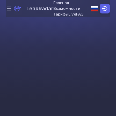
Главная
LeakRadar
Возможности
Menu
Skip to content
Тарифы
Live
FAQ