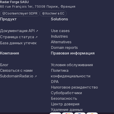
Radar Forge SASU
60 rue François 1er, 75008 Париж, Франция
Соответствует GDPR
Хостинг в ЕС
Продукт
Solutions
Документация API
Use cases
↗
Industries
Страница статуса
↗
Alternatives
База данных утечек
Domain reports
Компания
Правовая информация
Блог
Условия обслуживания
Связаться с нами
Политика
SubdomainRadar.io
конфиденциальности
↗
DPA
Налоговое резидентство
Субобработчики
Безопасность
Центр доверия
Удаление данных