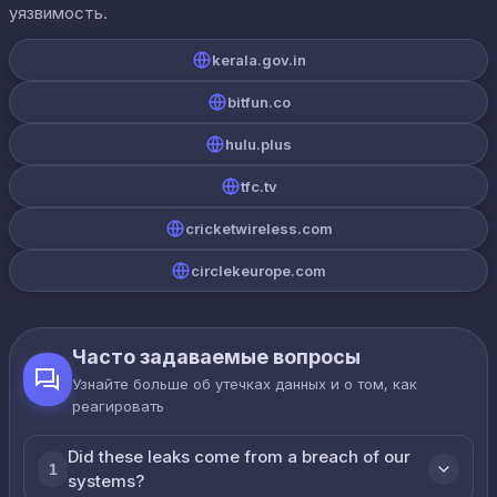
уязвимость.
kerala.gov.in
bitfun.co
hulu.plus
tfc.tv
cricketwireless.com
circlekeurope.com
Часто задаваемые вопросы
Узнайте больше об утечках данных и о том, как
реагировать
Did these leaks come from a breach of our
1
systems?