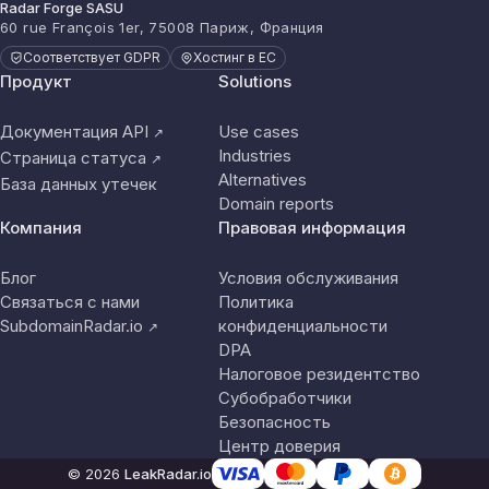
Radar Forge SASU
60 rue François 1er, 75008 Париж, Франция
Соответствует GDPR
Хостинг в ЕС
Продукт
Solutions
Документация API
Use cases
↗
Industries
Страница статуса
↗
Alternatives
База данных утечек
Domain reports
Компания
Правовая информация
Блог
Условия обслуживания
Связаться с нами
Политика
SubdomainRadar.io
конфиденциальности
↗
DPA
Налоговое резидентство
Субобработчики
Безопасность
Центр доверия
© 2026
LeakRadar.io