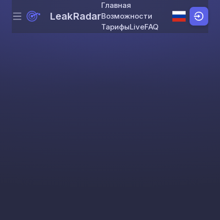
Главная
LeakRadar
Возможности
Menu
Skip to content
Тарифы
Live
FAQ