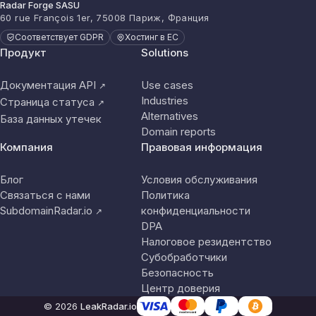
Radar Forge SASU
60 rue François 1er, 75008 Париж, Франция
Соответствует GDPR
Хостинг в ЕС
Продукт
Solutions
Документация API
Use cases
↗
Industries
Страница статуса
↗
Alternatives
База данных утечек
Domain reports
Компания
Правовая информация
Блог
Условия обслуживания
Связаться с нами
Политика
SubdomainRadar.io
конфиденциальности
↗
DPA
Налоговое резидентство
Субобработчики
Безопасность
Центр доверия
© 2026
LeakRadar.io