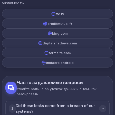
уязвимость.
tfc.tv
creditmutuel.fr
king.com
digitalshadows.com
formsite.com
instaero.android
Часто задаваемые вопросы
Узнайте больше об утечках данных и о том, как
реагировать
Did these leaks come from a breach of our
1
systems?