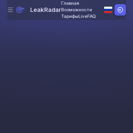
Главная
LeakRadar
Возможности
Menu
Skip to content
Тарифы
Live
FAQ