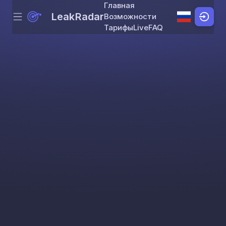
Главная
LeakRadar
Возможности
Menu
Skip to content
Тарифы
Live
FAQ