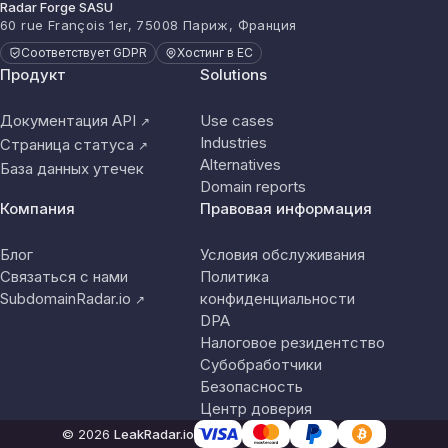
Radar Forge SASU
60 rue François 1er, 75008 Париж, Франция
Соответствует GDPR
Хостинг в ЕС
Продукт
Solutions
Документация API
Use cases
↗
Industries
Страница статуса
↗
Alternatives
База данных утечек
Domain reports
Компания
Правовая информация
Блог
Условия обслуживания
Связаться с нами
Политика
SubdomainRadar.io
конфиденциальности
↗
DPA
Налоговое резидентство
Субобработчики
Безопасность
Центр доверия
© 2026
LeakRadar.io