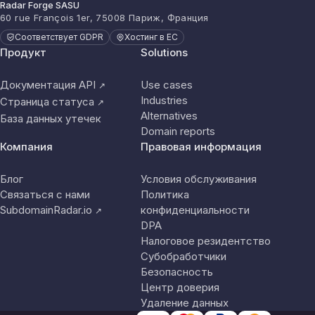
Radar Forge SASU
60 rue François 1er, 75008 Париж, Франция
Соответствует GDPR
Хостинг в ЕС
Продукт
Solutions
Документация API
Use cases
↗
Industries
Страница статуса
↗
Alternatives
База данных утечек
Domain reports
Компания
Правовая информация
Блог
Условия обслуживания
Связаться с нами
Политика
SubdomainRadar.io
конфиденциальности
↗
DPA
Налоговое резидентство
Субобработчики
Безопасность
Центр доверия
Удаление данных