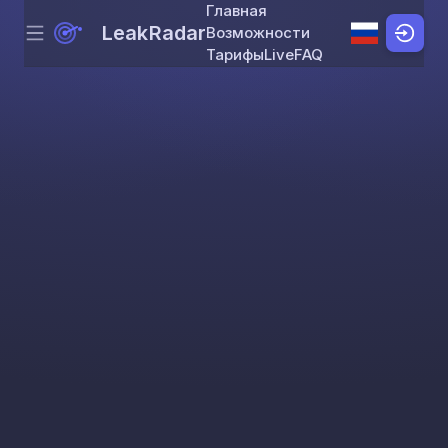
Главная
LeakRadar
Возможности
Menu
Skip to content
Тарифы
Live
FAQ