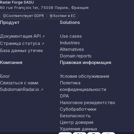
Radar Forge SASU
60 rue François 1er, 75008 Париж, Франция
Соответствует GDPR
Хостинг в ЕС
Продукт
Solutions
Документация API
Use cases
↗
Industries
Страница статуса
↗
Alternatives
База данных утечек
Domain reports
Компания
Правовая информация
Блог
Условия обслуживания
Связаться с нами
Политика
SubdomainRadar.io
конфиденциальности
↗
DPA
Налоговое резидентство
Субобработчики
Безопасность
Центр доверия
Удаление данных