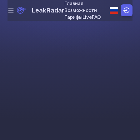
Главная
LeakRadar
Возможности
Menu
Skip to content
Тарифы
Live
FAQ