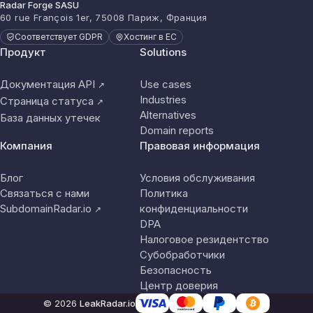
Radar Forge SASU
60 rue François 1er, 75008 Париж, Франция
Соответствует GDPR
Хостинг в ЕС
Продукт
Solutions
Документация API
Use cases
↗
Industries
Страница статуса
↗
Alternatives
База данных утечек
Domain reports
Компания
Правовая информация
Блог
Условия обслуживания
Связаться с нами
Политика
SubdomainRadar.io
конфиденциальности
↗
DPA
Налоговое резидентство
Субобработчики
Безопасность
Центр доверия
© 2026
LeakRadar.io