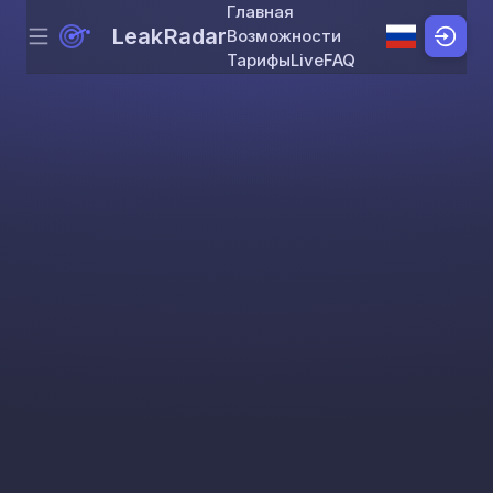
Главная
LeakRadar
Возможности
Menu
Skip to content
Тарифы
Live
FAQ