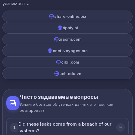
уязвимость.
share-online.biz
tipply.pl
xiaomi.com
oncf-voyages.ma
cibil.com
ueh.edu.vn
Часто задаваемые вопросы
Узнайте больше об утечках данных и о том, как
реагировать
Did these leaks come from a breach of our
1
systems?