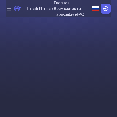
Главная
LeakRadar
Возможности
Menu
Skip to content
Тарифы
Live
FAQ