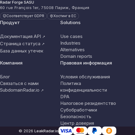
Radar Forge SASU
60 rue François 1er, 75008 Париж, Франция
Соответствует GDPR
Хостинг в ЕС
Продукт
Solutions
Документация API
Use cases
↗
Industries
Страница статуса
↗
Alternatives
База данных утечек
Domain reports
Компания
Правовая информация
Блог
Условия обслуживания
Связаться с нами
Политика
SubdomainRadar.io
конфиденциальности
↗
DPA
Налоговое резидентство
Субобработчики
Безопасность
Центр доверия
© 2026
LeakRadar.io