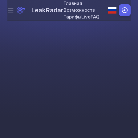
Главная
LeakRadar
Возможности
Menu
Skip to content
Тарифы
Live
FAQ