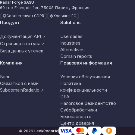
Radar Forge SASU
60 rue François 1er, 75008 Париж, Франция
Соответствует GDPR
Хостинг в ЕС
Продукт
Solutions
Документация API
Use cases
↗
Industries
Страница статуса
↗
Alternatives
База данных утечек
Domain reports
Компания
Правовая информация
Блог
Условия обслуживания
Связаться с нами
Политика
SubdomainRadar.io
конфиденциальности
↗
DPA
Налоговое резидентство
Субобработчики
Безопасность
Центр доверия
© 2026
LeakRadar.io