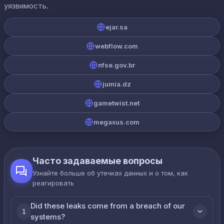
уязвимость.
ejar.sa
webflow.com
nfse.gov.br
jumia.dz
gametwist.net
megaxus.com
Часто задаваемые вопросы
Узнайте больше об утечках данных и о том, как
реагировать
Did these leaks come from a breach of our
1
systems?