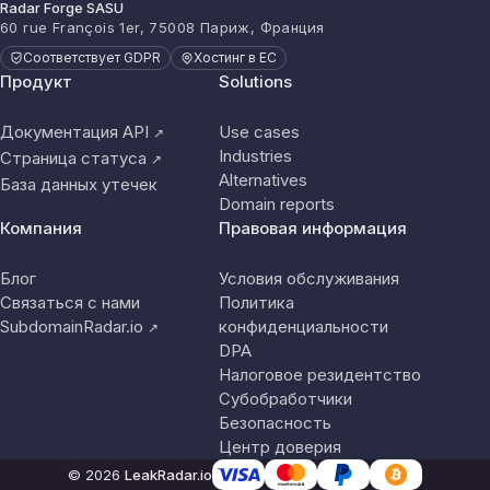
Radar Forge SASU
60 rue François 1er, 75008 Париж, Франция
Соответствует GDPR
Хостинг в ЕС
Продукт
Solutions
Документация API
Use cases
↗
Industries
Страница статуса
↗
Alternatives
База данных утечек
Domain reports
Компания
Правовая информация
Блог
Условия обслуживания
Связаться с нами
Политика
SubdomainRadar.io
конфиденциальности
↗
DPA
Налоговое резидентство
Субобработчики
Безопасность
Центр доверия
© 2026
LeakRadar.io