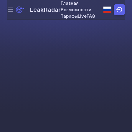
Главная
LeakRadar
Возможности
Menu
Skip to content
Тарифы
Live
FAQ