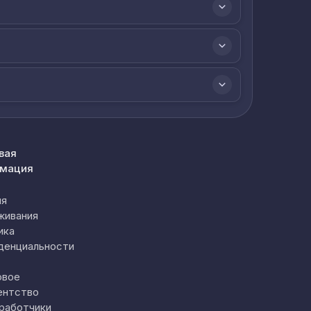
вая
мация
ия
живания
ика
денциальности
овое
ентство
работчики