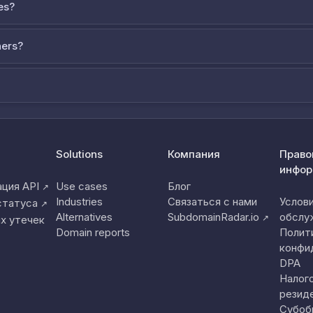
es?
ners?
Solutions
Компания
Право
инфор
ция API
Use cases
Блог
↗
Industries
Связаться с нами
Услов
статуса
↗
Alternatives
SubdomainRadar.io
обслу
↗
х утечек
Domain reports
Полит
конфи
DPA
Налог
резид
Субоб