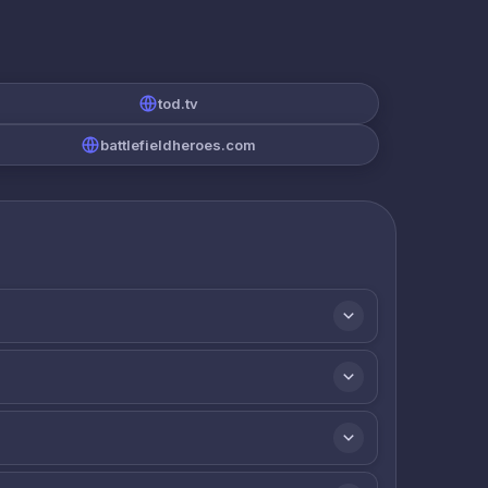
tod.tv
battlefieldheroes.com