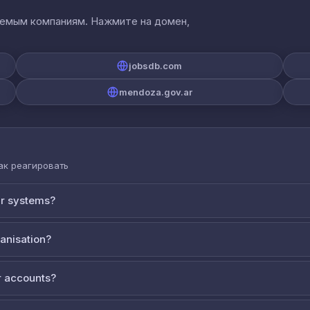
аемым компаниям. Нажмите на домен,
jobsdb.com
mendoza.gov.ar
как реагировать
ur systems?
ganisation?
 accounts?