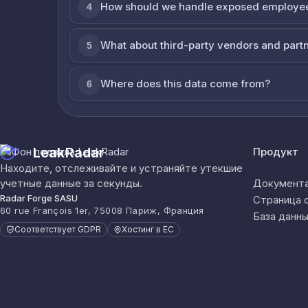
How should we handle exposed employe
4
What about third-party vendors and part
5
Where does this data come from?
6
LeakRadar
Продукт
Находите, отслеживайте и устраняйте утекшие
учетные данные за секунды.
Документа
Radar Forge SASU
Страница 
60 rue François 1er, 75008 Париж, Франция
База данны
Соответствует GDPR
Хостинг в ЕС