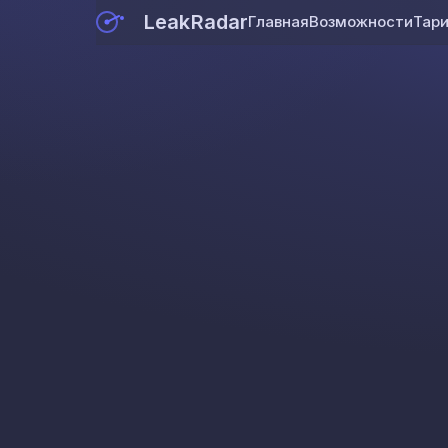
LeakRadar
Главная
Возможности
Тар