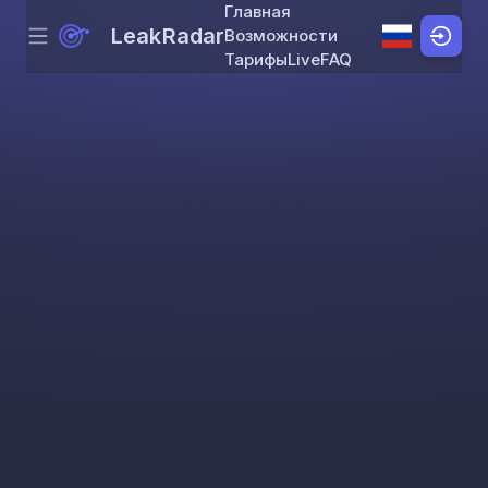
Главная
LeakRadar
Возможности
Menu
Skip to content
Тарифы
Live
FAQ