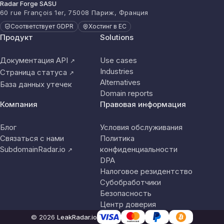
Radar Forge SASU
60 rue François 1er, 75008 Париж, Франция
Соответствует GDPR
Хостинг в ЕС
Продукт
Solutions
Документация API
Use cases
↗
Industries
Страница статуса
↗
Alternatives
База данных утечек
Domain reports
Компания
Правовая информация
Блог
Условия обслуживания
Связаться с нами
Политика
SubdomainRadar.io
конфиденциальности
↗
DPA
Налоговое резидентство
Субобработчики
Безопасность
Центр доверия
© 2026
LeakRadar.io