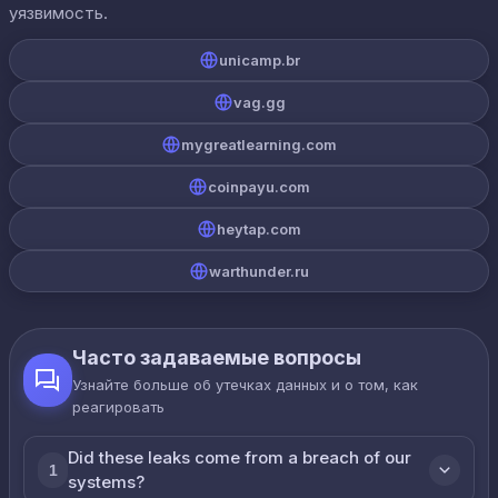
уязвимость.
unicamp.br
vag.gg
mygreatlearning.com
coinpayu.com
heytap.com
warthunder.ru
Часто задаваемые вопросы
Узнайте больше об утечках данных и о том, как
реагировать
Did these leaks come from a breach of our
1
systems?