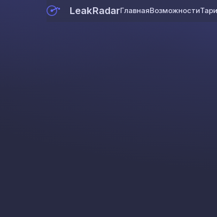
LeakRadar
Главная
Возможности
Тар