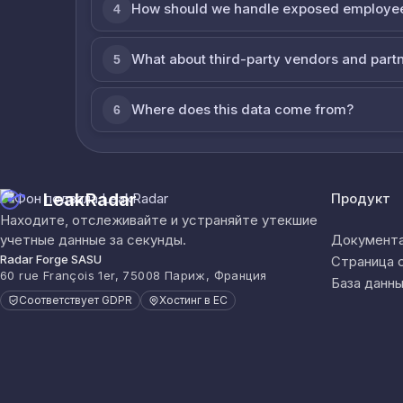
How should we handle exposed employe
4
What about third-party vendors and part
5
Where does this data come from?
6
LeakRadar
Продукт
Находите, отслеживайте и устраняйте утекшие
учетные данные за секунды.
Документа
Radar Forge SASU
Страница 
60 rue François 1er, 75008 Париж, Франция
База данны
Соответствует GDPR
Хостинг в ЕС