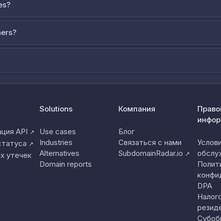
es?
ners?
Solutions
Компания
Право
инфор
ция API
Use cases
Блог
↗
Industries
Связаться с нами
Услов
статуса
↗
Alternatives
SubdomainRadar.io
обслу
↗
х утечек
Domain reports
Полит
конфи
DPA
Налог
резид
Субоб