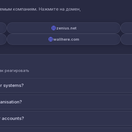
аемым компаниям. Нажмите на домен,
zenius.net
wallhere.com
как реагировать
ur systems?
ganisation?
 accounts?