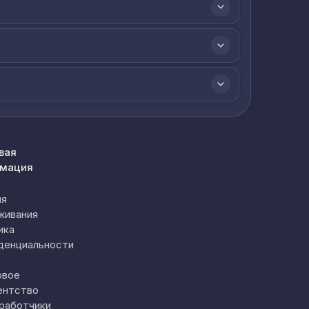
вая
мация
ия
живания
ика
денциальности
овое
ентство
работчики