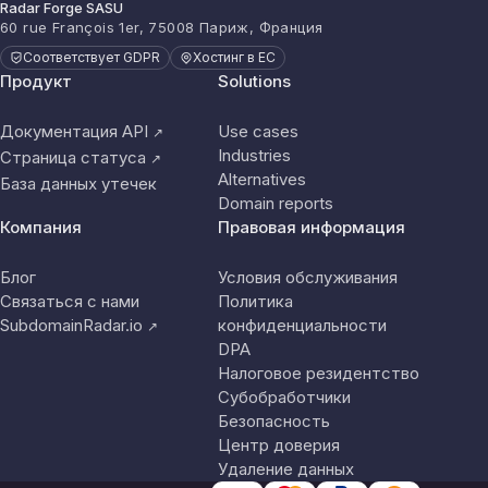
Radar Forge SASU
60 rue François 1er, 75008 Париж, Франция
Соответствует GDPR
Хостинг в ЕС
Продукт
Solutions
Документация API
Use cases
↗
Industries
Страница статуса
↗
Alternatives
База данных утечек
Domain reports
Компания
Правовая информация
Блог
Условия обслуживания
Связаться с нами
Политика
SubdomainRadar.io
конфиденциальности
↗
DPA
Налоговое резидентство
Субобработчики
Безопасность
Центр доверия
Удаление данных