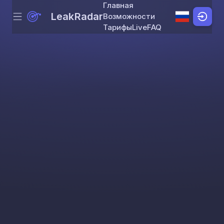
Главная
LeakRadar
Возможности
Menu
Skip to content
Тарифы
Live
FAQ