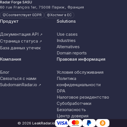
Radar Forge SASU
60 rue François 1er, 75008 Париж, Франция
Соответствует GDPR
Хостинг в ЕС
Продукт
Solutions
Документация API
Use cases
↗
Industries
Страница статуса
↗
Alternatives
База данных утечек
Domain reports
Компания
Правовая информация
Блог
Условия обслуживания
Связаться с нами
Политика
SubdomainRadar.io
конфиденциальности
↗
DPA
Налоговое резидентство
Субобработчики
Безопасность
Центр доверия
© 2026
LeakRadar.io