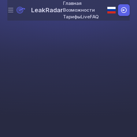
Главная
LeakRadar
Возможности
Menu
Skip to content
Тарифы
Live
FAQ