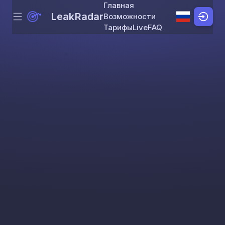
Главная
LeakRadar
Возможности
Menu
Skip to content
Тарифы
Live
FAQ