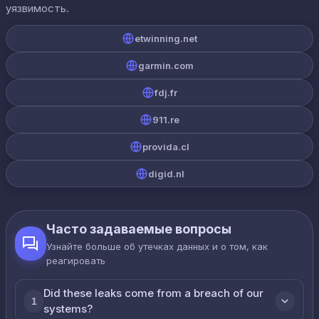
уязвимость.
etwinning.net
garmin.com
fdj.fr
911.re
provida.cl
digid.nl
Часто задаваемые вопросы
Узнайте больше об утечках данных и о том, как
реагировать
Did these leaks come from a breach of our
1
systems?