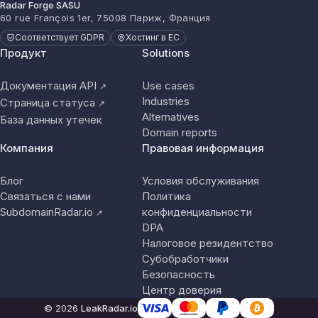
Radar Forge SASU
60 rue François 1er, 75008 Париж, Франция
Соответствует GDPR
Хостинг в ЕС
Продукт
Solutions
Документация API
Use cases
↗
Industries
Страница статуса
↗
Alternatives
База данных утечек
Domain reports
Компания
Правовая информация
Блог
Условия обслуживания
Связаться с нами
Политика
SubdomainRadar.io
конфиденциальности
↗
DPA
Налоговое резидентство
Субобработчики
Безопасность
Центр доверия
© 2026
LeakRadar.io