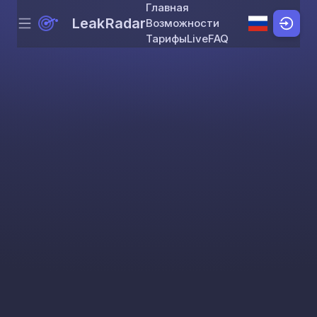
Главная
LeakRadar
Возможности
Menu
Skip to content
Тарифы
Live
FAQ