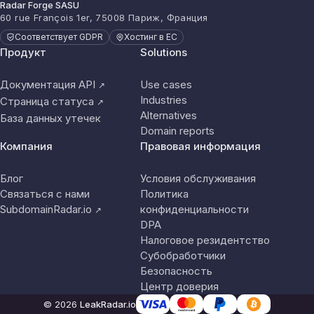
Radar Forge SASU
60 rue François 1er, 75008 Париж, Франция
Соответствует GDPR
Хостинг в ЕС
Продукт
Solutions
Документация API
Use cases
↗
Industries
Страница статуса
↗
Alternatives
База данных утечек
Domain reports
Компания
Правовая информация
Блог
Условия обслуживания
Связаться с нами
Политика
SubdomainRadar.io
конфиденциальности
↗
DPA
Налоговое резидентство
Субобработчики
Безопасность
Центр доверия
© 2026
LeakRadar.io