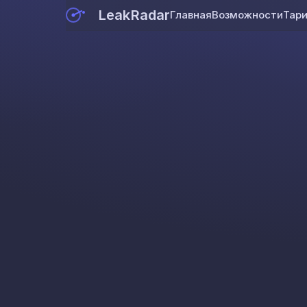
LeakRadar
Главная
Возможности
Тар