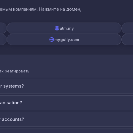
аемым компаниям. Нажмите на домен,
utm.my
mygully.com
как реагировать
ur systems?
ganisation?
 accounts?