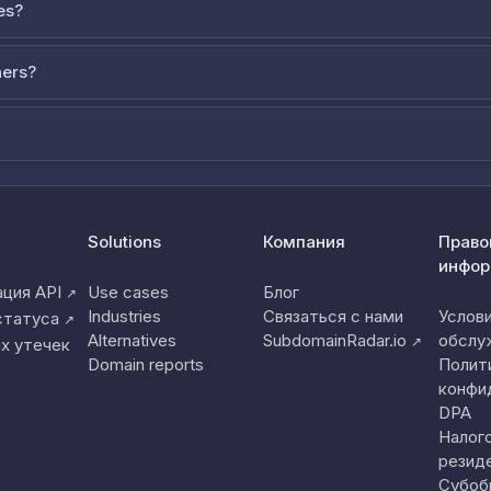
es?
ners?
Solutions
Компания
Право
инфор
ция API
Use cases
Блог
↗
Industries
Связаться с нами
Услов
статуса
↗
Alternatives
SubdomainRadar.io
обслу
↗
х утечек
Domain reports
Полит
конфи
DPA
Налог
резид
Субоб