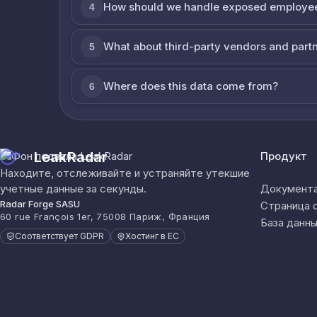
How should we handle exposed employe
4
What about third-party vendors and part
5
Where does this data come from?
6
LeakRadar
Продукт
Находите, отслеживайте и устраняйте утекшие
учетные данные за секунды.
Документа
Radar Forge SASU
Страница 
60 rue François 1er, 75008 Париж, Франция
База данны
Соответствует GDPR
Хостинг в ЕС