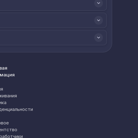
вая
мация
ия
живания
ика
денциальности
овое
ентство
работчики