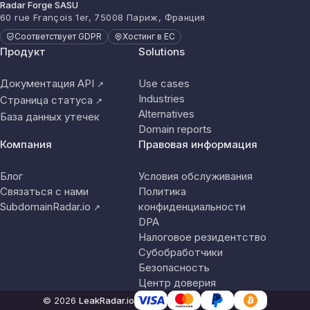
Radar Forge SASU
60 rue François 1er, 75008 Париж, Франция
Соответствует GDPR
Хостинг в ЕС
Продукт
Solutions
Документация API
Use cases
↗
Industries
Страница статуса
↗
Alternatives
База данных утечек
Domain reports
Компания
Правовая информация
Блог
Условия обслуживания
Связаться с нами
Политика
SubdomainRadar.io
конфиденциальности
↗
DPA
Налоговое резидентство
Субобработчики
Безопасность
Центр доверия
© 2026
LeakRadar.io