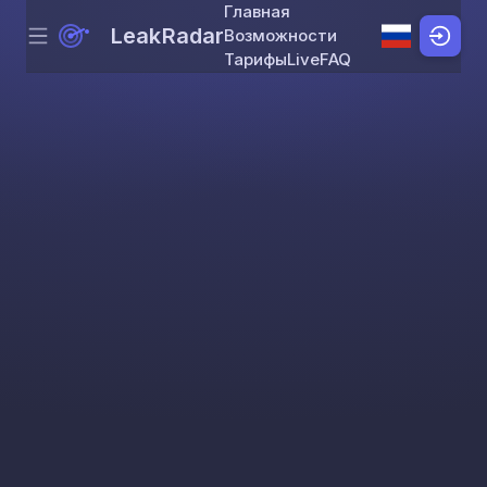
Главная
LeakRadar
Возможности
Menu
Skip to content
Тарифы
Live
FAQ