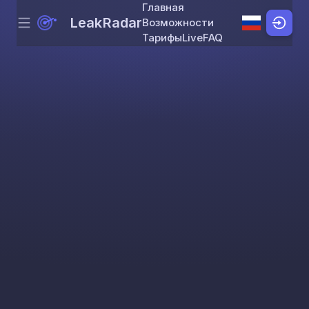
Главная
LeakRadar
Возможности
Menu
Skip to content
Тарифы
Live
FAQ