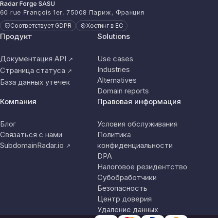
Radar Forge SASU
60 rue François 1er, 75008 Париж, Франция
Соответствует GDPR
Хостинг в ЕС
Продукт
Solutions
Документация API
Use cases
↗
Industries
Страница статуса
↗
Alternatives
База данных утечек
Domain reports
Компания
Правовая информация
Блог
Условия обслуживания
Связаться с нами
Политика
SubdomainRadar.io
конфиденциальности
↗
DPA
Налоговое резидентство
Субобработчики
Безопасность
Центр доверия
Удаление данных