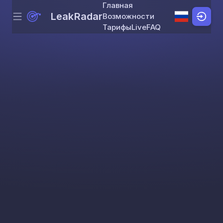
Главная
LeakRadar
Возможности
Menu
Skip to content
Тарифы
Live
FAQ