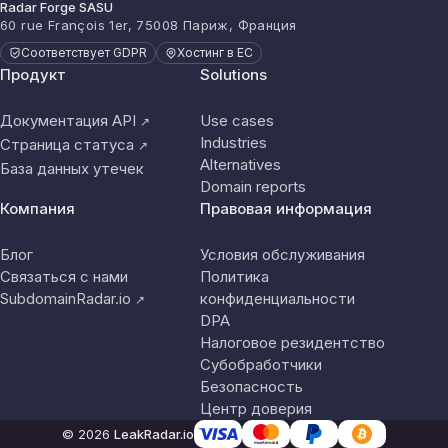
Radar Forge SASU
60 rue François 1er, 75008 Париж, Франция
Соответствует GDPR
Хостинг в ЕС
Продукт
Solutions
Документация API
Use cases
↗
Industries
Страница статуса
↗
Alternatives
База данных утечек
Domain reports
Компания
Правовая информация
Блог
Условия обслуживания
Связаться с нами
Политика
SubdomainRadar.io
конфиденциальности
↗
DPA
Налоговое резидентство
Субобработчики
Безопасность
Центр доверия
© 2026
LeakRadar.io