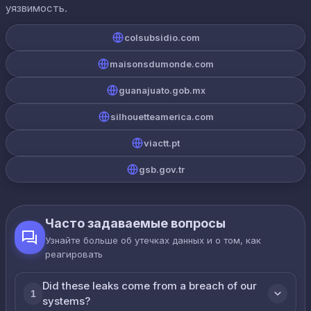
уязвимость.
colsubsidio.com
maisonsdumonde.com
guanajuato.gob.mx
silhouetteamerica.com
viactt.pt
gsb.gov.tr
Часто задаваемые вопросы
Узнайте больше об утечках данных и о том, как
реагировать
Did these leaks come from a breach of our
1
systems?