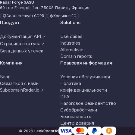
Radar Forge SASU
60 rue François 1er, 75008 Париж, Франция
Соответствует GDPR
Хостинг в ЕС
Продукт
Solutions
Документация API
Use cases
↗
Industries
Страница статуса
↗
Alternatives
База данных утечек
Domain reports
Компания
Правовая информация
Блог
Условия обслуживания
Связаться с нами
Политика
SubdomainRadar.io
конфиденциальности
↗
DPA
Налоговое резидентство
Субобработчики
Безопасность
Центр доверия
© 2026
LeakRadar.io