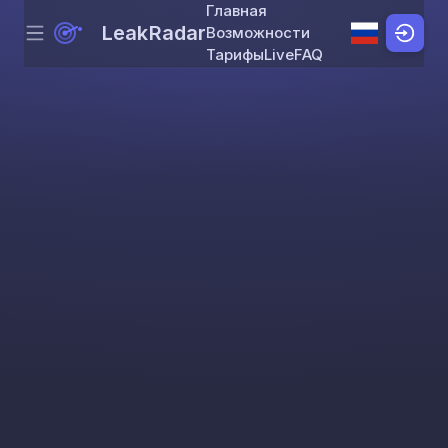
Главная
LeakRadar
Возможности
Menu
Skip to content
Тарифы
Live
FAQ