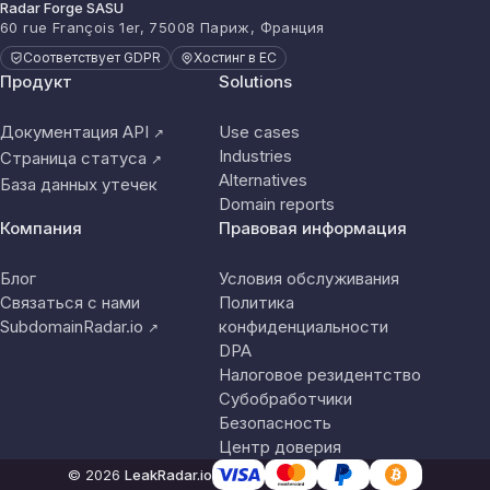
Radar Forge SASU
60 rue François 1er, 75008 Париж, Франция
Соответствует GDPR
Хостинг в ЕС
Продукт
Solutions
Документация API
Use cases
↗
Industries
Страница статуса
↗
Alternatives
База данных утечек
Domain reports
Компания
Правовая информация
Блог
Условия обслуживания
Связаться с нами
Политика
SubdomainRadar.io
конфиденциальности
↗
DPA
Налоговое резидентство
Субобработчики
Безопасность
Центр доверия
© 2026
LeakRadar.io