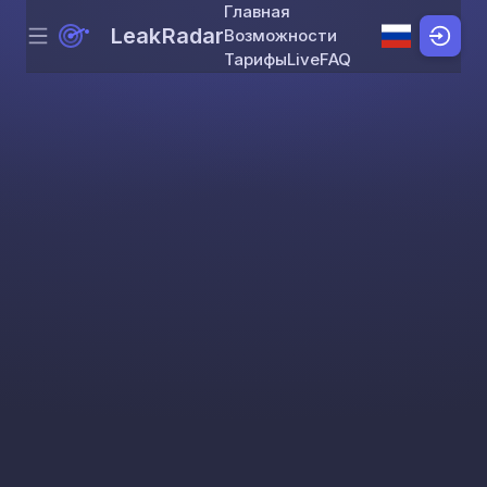
Главная
LeakRadar
Возможности
Menu
Skip to content
Тарифы
Live
FAQ