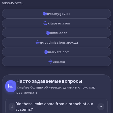
уязвимость.
live.mygov.bd
kitapsec.com
kmitl.ac.th
gdeadmissions.gov.za
markets.com
uca.ma
Часто задаваемые вопросы
Узнайте больше об утечках данных и о том, как
реагировать
Did these leaks come from a breach of our
1
systems?