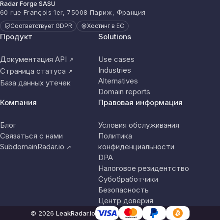
Radar Forge SASU
60 rue François 1er, 75008 Париж, Франция
Соответствует GDPR
Хостинг в ЕС
Продукт
Solutions
Документация API
Use cases
↗
Industries
Страница статуса
↗
Alternatives
База данных утечек
Domain reports
Компания
Правовая информация
Блог
Условия обслуживания
Связаться с нами
Политика
SubdomainRadar.io
конфиденциальности
↗
DPA
Налоговое резидентство
Субобработчики
Безопасность
Центр доверия
© 2026
LeakRadar.io