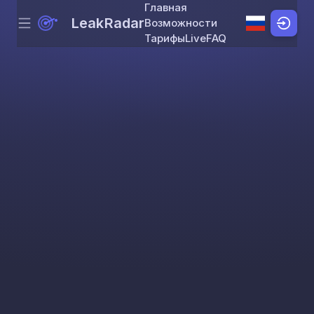
Главная
LeakRadar
Возможности
Menu
Skip to content
Тарифы
Live
FAQ