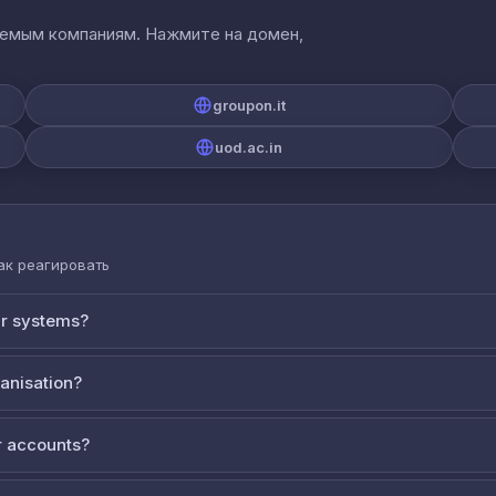
аемым компаниям. Нажмите на домен,
groupon.it
uod.ac.in
как реагировать
ur systems?
ganisation?
 accounts?