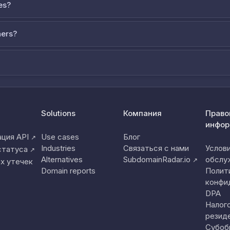
es?
ners?
Solutions
Компания
Право
инфор
ция API
Use cases
Блог
↗
Industries
Связаться с нами
Услов
статуса
↗
Alternatives
SubdomainRadar.io
обслу
↗
х утечек
Domain reports
Полит
конфи
DPA
Налог
резид
Субоб