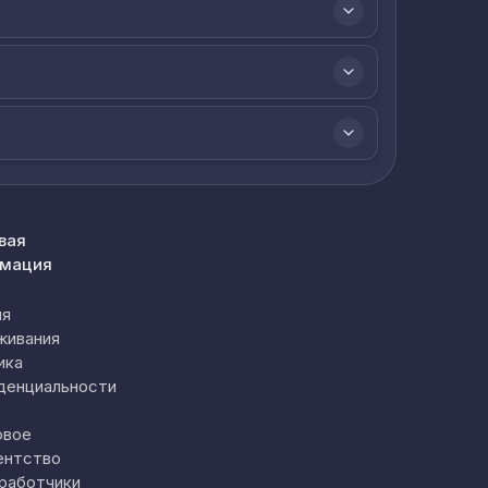
вая
мация
ия
живания
ика
денциальности
овое
ентство
работчики