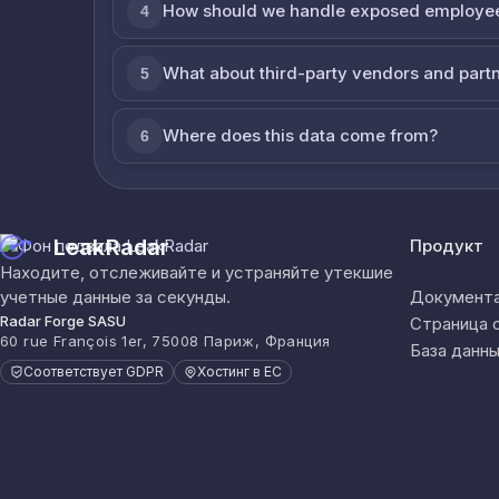
How should we handle exposed employe
4
What about third-party vendors and part
5
Where does this data come from?
6
LeakRadar
Продукт
Находите, отслеживайте и устраняйте утекшие
учетные данные за секунды.
Документа
Radar Forge SASU
Страница 
60 rue François 1er, 75008 Париж, Франция
База данны
Соответствует GDPR
Хостинг в ЕС