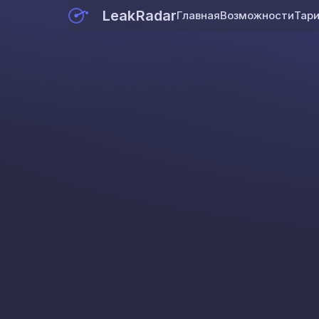
LeakRadar
Главная
Возможности
Тар