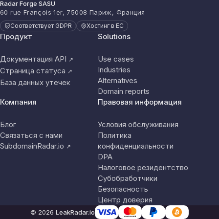
Radar Forge SASU
60 rue François 1er, 75008 Париж, Франция
Соответствует GDPR
Хостинг в ЕС
Продукт
Solutions
Документация API
Use cases
↗
Industries
Страница статуса
↗
Alternatives
База данных утечек
Domain reports
Компания
Правовая информация
Блог
Условия обслуживания
Связаться с нами
Политика
SubdomainRadar.io
конфиденциальности
↗
DPA
Налоговое резидентство
Субобработчики
Безопасность
Центр доверия
© 2026
LeakRadar.io