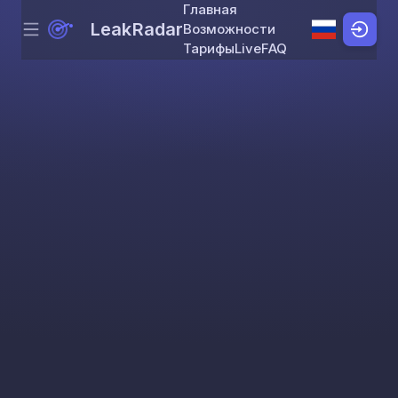
Главная
LeakRadar
Возможности
Menu
Skip to content
Тарифы
Live
FAQ