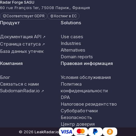
Radar Forge SASU
60 rue François 1er, 75008 Париж, Франция
Соответствует GDPR
Хостинг в ЕС
Продукт
Solutions
Документация API
Use cases
↗
Industries
Страница статуса
↗
Alternatives
База данных утечек
Domain reports
Компания
Правовая информация
Блог
Условия обслуживания
Связаться с нами
Политика
SubdomainRadar.io
конфиденциальности
↗
DPA
Налоговое резидентство
Субобработчики
Безопасность
Центр доверия
© 2026
LeakRadar.io