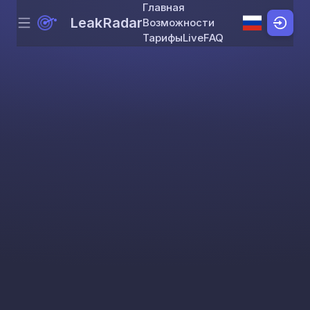
Главная
LeakRadar
Возможности
Menu
Skip to content
Тарифы
Live
FAQ