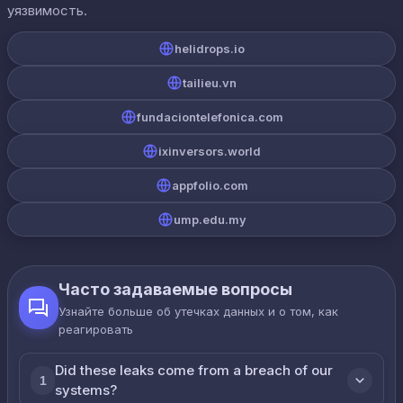
уязвимость.
helidrops.io
tailieu.vn
fundaciontelefonica.com
ixinversors.world
appfolio.com
ump.edu.my
Часто задаваемые вопросы
Узнайте больше об утечках данных и о том, как
реагировать
Did these leaks come from a breach of our
1
systems?