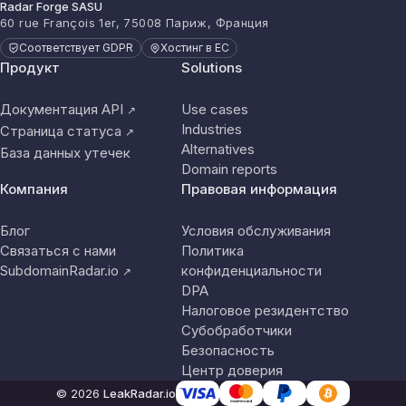
Radar Forge SASU
60 rue François 1er, 75008 Париж, Франция
Соответствует GDPR
Хостинг в ЕС
Продукт
Solutions
Документация API
Use cases
↗
Industries
Страница статуса
↗
Alternatives
База данных утечек
Domain reports
Компания
Правовая информация
Блог
Условия обслуживания
Связаться с нами
Политика
SubdomainRadar.io
конфиденциальности
↗
DPA
Налоговое резидентство
Субобработчики
Безопасность
Центр доверия
© 2026
LeakRadar.io