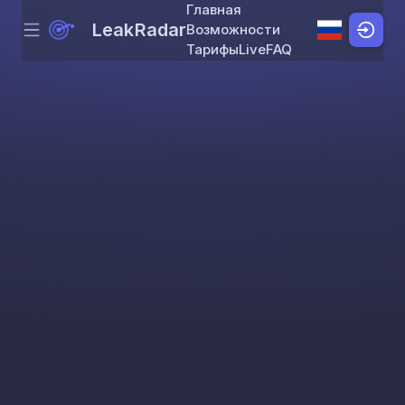
Главная
LeakRadar
Возможности
Menu
Skip to content
Тарифы
Live
FAQ