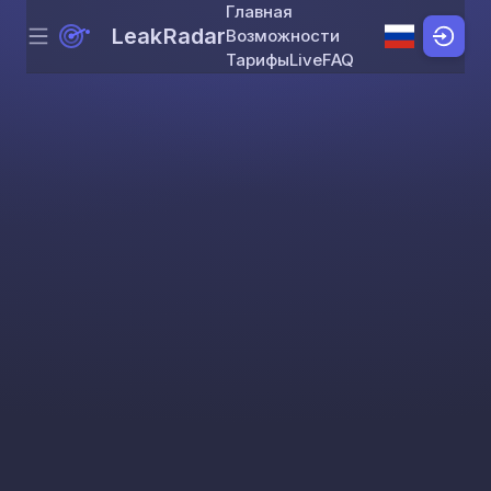
Главная
LeakRadar
Возможности
Menu
Skip to content
Тарифы
Live
FAQ