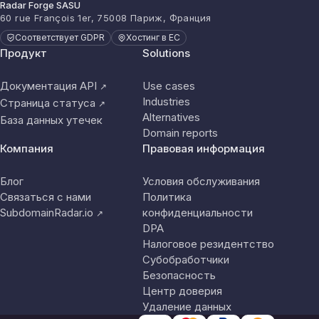
Radar Forge SASU
60 rue François 1er, 75008 Париж, Франция
Соответствует GDPR
Хостинг в ЕС
Продукт
Solutions
Документация API
Use cases
↗
Industries
Страница статуса
↗
Alternatives
База данных утечек
Domain reports
Компания
Правовая информация
Блог
Условия обслуживания
Связаться с нами
Политика
SubdomainRadar.io
конфиденциальности
↗
DPA
Налоговое резидентство
Субобработчики
Безопасность
Центр доверия
Удаление данных