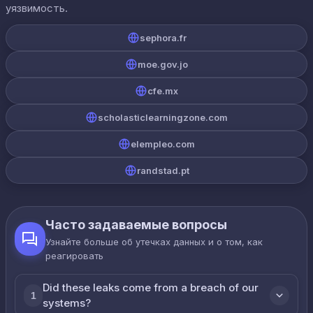
уязвимость.
sephora.fr
moe.gov.jo
cfe.mx
scholasticlearningzone.com
elempleo.com
randstad.pt
Часто задаваемые вопросы
Узнайте больше об утечках данных и о том, как
реагировать
Did these leaks come from a breach of our
1
systems?